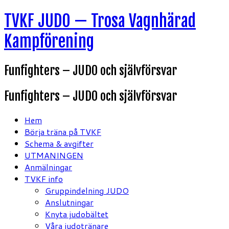
Hoppa
TVKF JUDO — Trosa Vagnhärad
till
Kampförening
innehåll
Funfighters – JUDO och självförsvar
Funfighters – JUDO och självförsvar
Hem
Börja träna på TVKF
Schema & avgifter
UTMANINGEN
Anmälningar
TVKF info
Gruppindelning JUDO
Anslutningar
Knyta judobältet
Våra judotränare