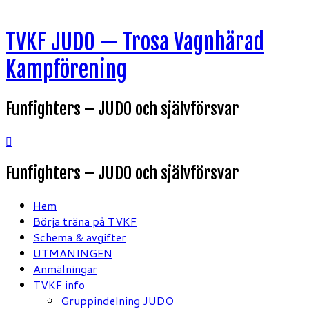
Hoppa
TVKF JUDO — Trosa Vagnhärad
till
innehåll
Kampförening
Funfighters – JUDO och självförsvar
Funfighters – JUDO och självförsvar
Hem
Börja träna på TVKF
Schema & avgifter
UTMANINGEN
Anmälningar
TVKF info
Gruppindelning JUDO