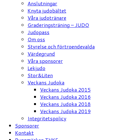
Anslutningar
Knyta judobältet
Våra judotränare
Graderingsträning – JUDO
Judopass
Om oss
Styrelse och förtroendevalda
Värdegrund
Våra sponsorer
Lekjudo
Stor&Liten
Veckans Judoka
Veckans Judoka 2015
Veckans Judoka 2016
Veckans Judoka 2018
Veckans Judoka 2019
Integritetspolicy
Sponsorer
Kontakt
Ryggmärken TVKF