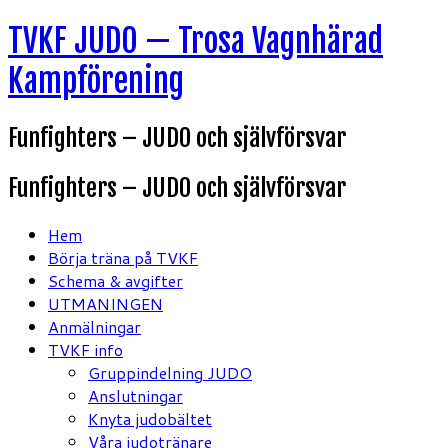
Hoppa
TVKF JUDO — Trosa Vagnhärad
till
Kampförening
innehåll
Funfighters – JUDO och självförsvar
Funfighters – JUDO och självförsvar
Hem
Börja träna på TVKF
Schema & avgifter
UTMANINGEN
Anmälningar
TVKF info
Gruppindelning JUDO
Anslutningar
Knyta judobältet
Våra judotränare