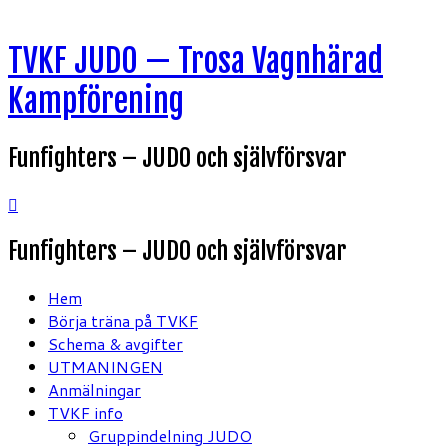
Hoppa
TVKF JUDO — Trosa Vagnhärad
till
innehåll
Kampförening
Funfighters – JUDO och självförsvar
Funfighters – JUDO och självförsvar
Hem
Börja träna på TVKF
Schema & avgifter
UTMANINGEN
Anmälningar
TVKF info
Gruppindelning JUDO