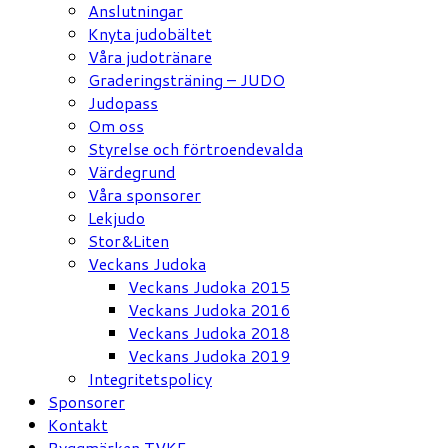
Anslutningar
Knyta judobältet
Våra judotränare
Graderingsträning – JUDO
Judopass
Om oss
Styrelse och förtroendevalda
Värdegrund
Våra sponsorer
Lekjudo
Stor&Liten
Veckans Judoka
Veckans Judoka 2015
Veckans Judoka 2016
Veckans Judoka 2018
Veckans Judoka 2019
Integritetspolicy
Sponsorer
Kontakt
Ryggmärken TVKF