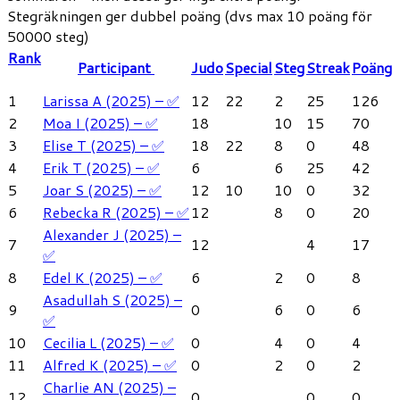
Stegräkningen ger dubbel poäng (dvs max 10 poäng för
50000 steg)
Rank
Participant
Judo
Special
Steg
Streak
Poäng
1
Larissa A (2025) – ✅
12
22
2
25
126
2
Moa I (2025) – ✅
18
10
15
70
3
Elise T (2025) – ✅
18
22
8
0
48
4
Erik T (2025) – ✅
6
6
25
42
5
Joar S (2025) – ✅
12
10
10
0
32
6
Rebecka R (2025) – ✅
12
8
0
20
Alexander J (2025) –
7
12
4
17
✅
8
Edel K (2025) – ✅
6
2
0
8
Asadullah S (2025) –
9
0
6
0
6
✅
10
Cecilia L (2025) – ✅
0
4
0
4
11
Alfred K (2025) – ✅
0
2
0
2
Charlie AN (2025) –
12
0
0
0