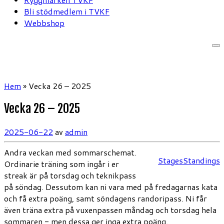
Bli stödmedlem i TVKF
Webbshop
Hem
»
Vecka 26 – 2025
Vecka 26 – 2025
2025-06-22
av
admin
Andra veckan med sommarschemat.
Stages
Standings
Ordinarie träning som ingår i er
streak är på torsdag och teknikpass
på söndag. Dessutom kan ni vara med på fredagarnas kata
och få extra poäng, samt söndagens randoripass. Ni får
även träna extra på vuxenpassen måndag och torsdag hela
sommaren - men dessa ger inga extra poäng.