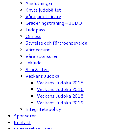
Anslutningar
Knyta judobältet
Våra judotränare
Graderingsträning – JUDO
Judopass
Om oss
Styrelse och förtroendevalda
Värdegrund
Våra sponsorer
Lekjudo
Stor&Liten
Veckans Judoka
Veckans Judoka 2015
Veckans Judoka 2016
Veckans Judoka 2018
Veckans Judoka 2019
Integritetspolicy
Sponsorer
Kontakt
Ryggmärken TVKF