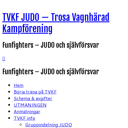
Hoppa
TVKF JUDO — Trosa Vagnhärad
till
innehåll
Kampförening
Funfighters – JUDO och självförsvar
Funfighters – JUDO och självförsvar
Hem
Börja träna på TVKF
Schema & avgifter
UTMANINGEN
Anmälningar
TVKF info
Gruppindelning JUDO