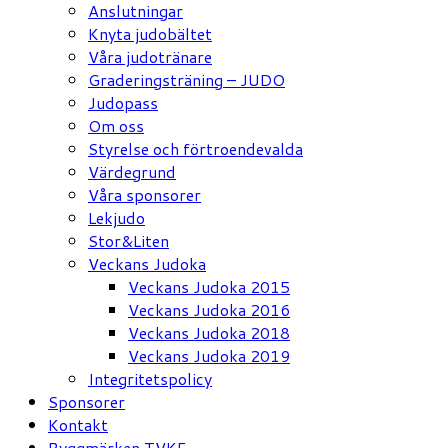
Anslutningar
Knyta judobältet
Våra judotränare
Graderingsträning – JUDO
Judopass
Om oss
Styrelse och förtroendevalda
Värdegrund
Våra sponsorer
Lekjudo
Stor&Liten
Veckans Judoka
Veckans Judoka 2015
Veckans Judoka 2016
Veckans Judoka 2018
Veckans Judoka 2019
Integritetspolicy
Sponsorer
Kontakt
Ryggmärken TVKF