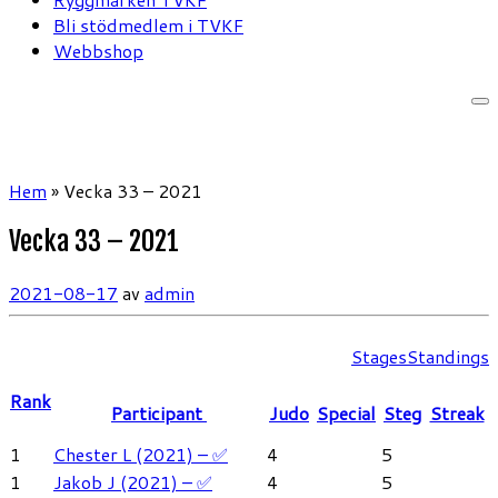
Bli stödmedlem i TVKF
Webbshop
Hem
»
Vecka 33 – 2021
Vecka 33 – 2021
2021-08-17
av
admin
Stages
Standings
Rank
Participant
Judo
Special
Steg
Streak
1
Chester L (2021) – ✅
4
5
1
Jakob J (2021) – ✅
4
5