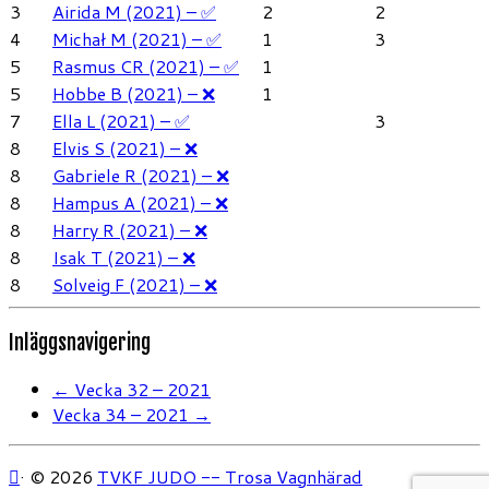
3
Airida M (2021) – ✅
2
2
4
Michał M (2021) – ✅
1
3
5
Rasmus CR (2021) – ✅
1
5
Hobbe B (2021) – ❌
1
7
Ella L (2021) – ✅
3
8
Elvis S (2021) – ❌
8
Gabriele R (2021) – ❌
8
Hampus A (2021) – ❌
8
Harry R (2021) – ❌
8
Isak T (2021) – ❌
8
Solveig F (2021) – ❌
Inläggsnavigering
←
Vecka 32 – 2021
Vecka 34 – 2021
→
·
© 2026
TVKF JUDO -- Trosa Vagnhärad