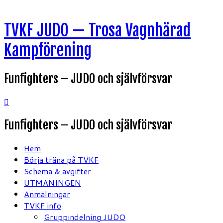
Hoppa
TVKF JUDO — Trosa Vagnhärad
till
innehåll
Kampförening
Funfighters – JUDO och självförsvar
Funfighters – JUDO och självförsvar
Hem
Börja träna på TVKF
Schema & avgifter
UTMANINGEN
Anmälningar
TVKF info
Gruppindelning JUDO