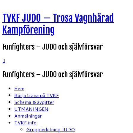
Hoppa
TVKF JUDO — Trosa Vagnhärad
till
innehåll
Kampförening
Funfighters – JUDO och självförsvar
Funfighters – JUDO och självförsvar
Hem
Börja träna på TVKF
Schema & avgifter
UTMANINGEN
Anmälningar
TVKF info
Gruppindelning JUDO