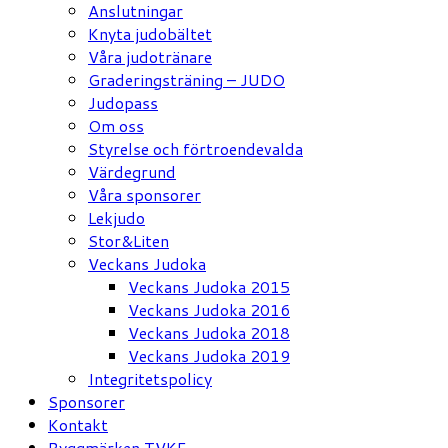
Anslutningar
Knyta judobältet
Våra judotränare
Graderingsträning – JUDO
Judopass
Om oss
Styrelse och förtroendevalda
Värdegrund
Våra sponsorer
Lekjudo
Stor&Liten
Veckans Judoka
Veckans Judoka 2015
Veckans Judoka 2016
Veckans Judoka 2018
Veckans Judoka 2019
Integritetspolicy
Sponsorer
Kontakt
Ryggmärken TVKF