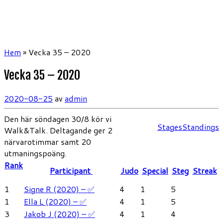
Hem
»
Vecka 35 – 2020
Vecka 35 – 2020
2020-08-25
av
admin
Den här söndagen 30/8 kör vi
Stages
Standings
Walk&Talk. Deltagande ger 2
närvarotimmar samt 20
utmaningspoäng.
Rank
Participant
Judo
Special
Steg
Streak
1
Signe R (2020) – ✅
4
1
5
1
Ella L (2020) – ✅
4
1
5
3
Jakob J (2020) – ✅
4
1
4