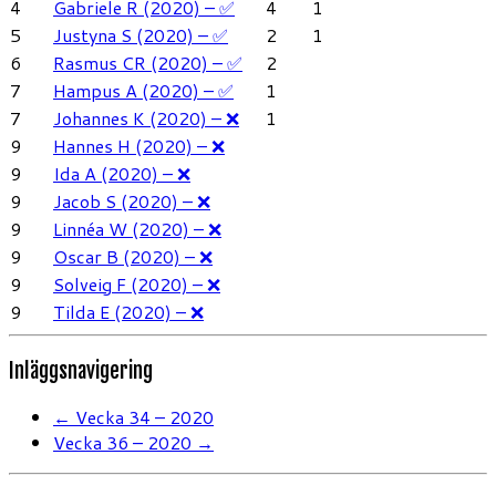
4
Gabriele R (2020) – ✅
4
1
5
Justyna S (2020) – ✅
2
1
6
Rasmus CR (2020) – ✅
2
7
Hampus A (2020) – ✅
1
7
Johannes K (2020) – ❌
1
9
Hannes H (2020) – ❌
9
Ida A (2020) – ❌
9
Jacob S (2020) – ❌
9
Linnéa W (2020) – ❌
9
Oscar B (2020) – ❌
9
Solveig F (2020) – ❌
9
Tilda E (2020) – ❌
Inläggsnavigering
←
Vecka 34 – 2020
Vecka 36 – 2020
→