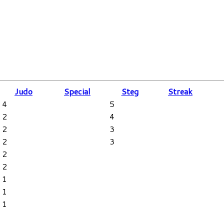
Judo
Special
Steg
Streak
4
5
2
4
2
3
2
3
2
2
1
1
1