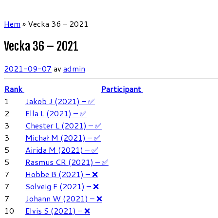
Hem
»
Vecka 36 – 2021
Vecka 36 – 2021
2021-09-07
av
admin
Rank
Participant
1
Jakob J (2021) – ✅
2
Ella L (2021) – ✅
3
Chester L (2021) – ✅
3
Michał M (2021) – ✅
5
Airida M (2021) – ✅
5
Rasmus CR (2021) – ✅
7
Hobbe B (2021) – ❌
7
Solveig F (2021) – ❌
7
Johann W (2021) – ❌
10
Elvis S (2021) – ❌