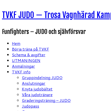
Hoppa
TVKF JUDO — Trosa Vagnhärad Kam
till
innehåll
Funfighters – JUDO och självförsvar
Hem
Börja träna på TVKF
Schema & avgifter
UTMANINGEN
Anmälningar
TVKF info
Gruppindelning JUDO
Anslutningar
Knyta judobältet
Våra judotränare
Graderingsträning – JUDO
Judopass