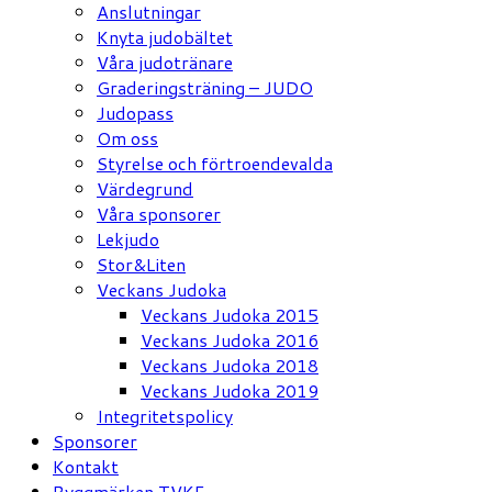
Anslutningar
Knyta judobältet
Våra judotränare
Graderingsträning – JUDO
Judopass
Om oss
Styrelse och förtroendevalda
Värdegrund
Våra sponsorer
Lekjudo
Stor&Liten
Veckans Judoka
Veckans Judoka 2015
Veckans Judoka 2016
Veckans Judoka 2018
Veckans Judoka 2019
Integritetspolicy
Sponsorer
Kontakt
Ryggmärken TVKF