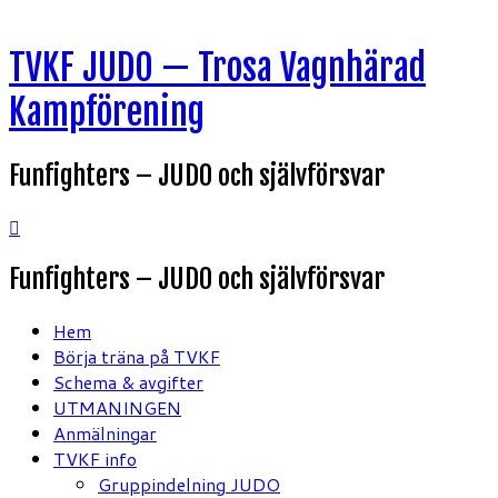
Hoppa
TVKF JUDO — Trosa Vagnhärad
till
innehåll
Kampförening
Funfighters – JUDO och självförsvar
Funfighters – JUDO och självförsvar
Hem
Börja träna på TVKF
Schema & avgifter
UTMANINGEN
Anmälningar
TVKF info
Gruppindelning JUDO