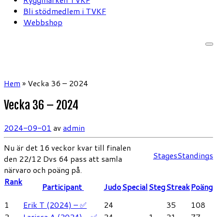
Bli stödmedlem i TVKF
Webbshop
Hem
»
Vecka 36 – 2024
Vecka 36 – 2024
2024-09-01
av
admin
Nu är det 16 veckor kvar till finalen
Stages
Standings
den 22/12 Dvs 64 pass att samla
närvaro och poäng på.
Rank
Participant
Judo
Special
Steg
Streak
Poäng
1
Erik T (2024) – ✅
24
35
108
2
Larissa A (2024) – ✅
24
1
21
77