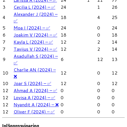
3
Cecilia L (2024) – ✅
24
1
26
Alexander J (2024) –
4
18
4
25
✅
5
Moa I (2024) – ✅
24
0
24
6
Joakim V (2024) – ✅
18
0
18
7
Kayla L (2024) – ✅
12
2
14
7
Tavijus V (2024) – ✅
12
2
14
Asadullah S (2024) –
9
6
12
13
✅
Charlie AN (2024) –
10
12
0
12
❌
10
Joar S (2024) – ✅
12
0
12
12
Ahmad A (2024) – ✅
0
0
0
12
Lovisa A (2024) – ✅
0
0
0
12
Nyandit A (2024) – ❌
0
0
0
12
Oliver F (2024) – ✅
0
0
0
Inläggsnavigering