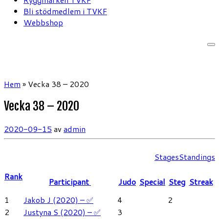
Bli stödmedlem i TVKF
Webbshop
Hem
»
Vecka 38 – 2020
Vecka 38 – 2020
2020-09-15
av
admin
Stages
Standings
Rank
Participant
Judo
Special
Steg
Streak
1
Jakob J (2020) – ✅
4
2
2
Justyna S (2020) – ✅
3