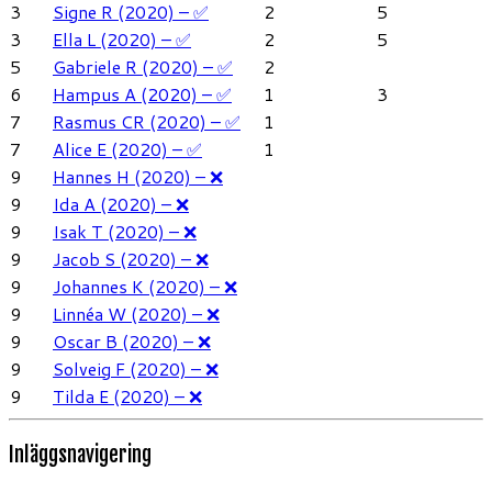
3
Signe R (2020) – ✅
2
5
3
Ella L (2020) – ✅
2
5
5
Gabriele R (2020) – ✅
2
6
Hampus A (2020) – ✅
1
3
7
Rasmus CR (2020) – ✅
1
7
Alice E (2020) – ✅
1
9
Hannes H (2020) – ❌
9
Ida A (2020) – ❌
9
Isak T (2020) – ❌
9
Jacob S (2020) – ❌
9
Johannes K (2020) – ❌
9
Linnéa W (2020) – ❌
9
Oscar B (2020) – ❌
9
Solveig F (2020) – ❌
9
Tilda E (2020) – ❌
Inläggsnavigering