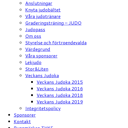
Anslutningar
Knyta judobältet
Våra judotränare
Graderingsträning – JUDO
Judopass
Om oss
Styrelse och förtroendevalda
Värdegrund
Våra sponsorer
Lekjudo
Stor&Liten
Veckans Judoka
Veckans Judoka 2015
Veckans Judoka 2016
Veckans Judoka 2018
Veckans Judoka 2019
Integritetspolicy
Sponsorer
Kontakt
Ryggmärken TVKF