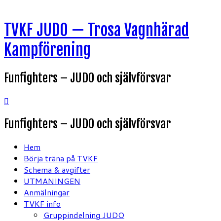
Hoppa
TVKF JUDO — Trosa Vagnhärad
till
innehåll
Kampförening
Funfighters – JUDO och självförsvar
Funfighters – JUDO och självförsvar
Hem
Börja träna på TVKF
Schema & avgifter
UTMANINGEN
Anmälningar
TVKF info
Gruppindelning JUDO