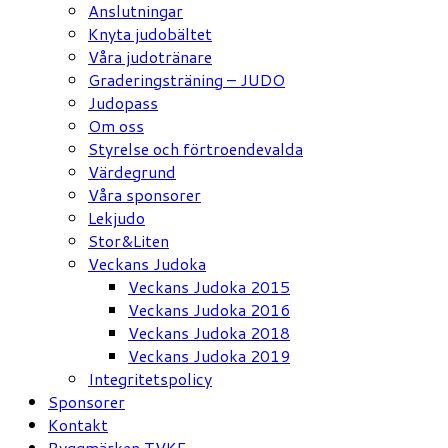
Anslutningar
Knyta judobältet
Våra judotränare
Graderingsträning – JUDO
Judopass
Om oss
Styrelse och förtroendevalda
Värdegrund
Våra sponsorer
Lekjudo
Stor&Liten
Veckans Judoka
Veckans Judoka 2015
Veckans Judoka 2016
Veckans Judoka 2018
Veckans Judoka 2019
Integritetspolicy
Sponsorer
Kontakt
Ryggmärken TVKF