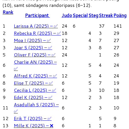
(10), samt söndagens randoripass (6-12).
Rank
Participant
Judo
Special
Steg
Streak
Poäng
1
Larissa A (2025) – ✅
24
6
37
141
2
Rebecka R (2025) – ✅
18
4
3
29
3
Moa I (2025) – ✅
12
4
7
27
3
Joar S (2025) – ✅
12
3
8
27
5
Oliver F (2025) – ✅
24
1
26
Charlie AN (2025) –
6
12
5
4
24
✅
6
Alfred K (2025) – ✅
12
5
4
24
8
Elise T (2025) – ✅
6
5
7
19
9
Cecilia L (2025) – ✅
6
3
10
18
9
Edel K (2025) – ✅
12
2
3
18
Asadullah S (2025) –
11
6
2
3
10
✅
12
Erik T (2025) – ✅
6
5
9
13
Mille K (2025) – ❌
6
1
1
8