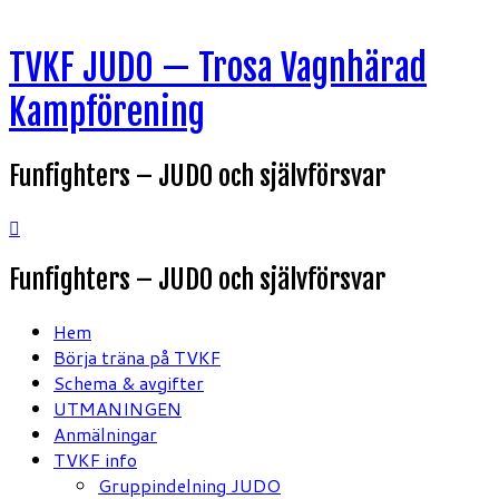
Hoppa
TVKF JUDO — Trosa Vagnhärad
till
innehåll
Kampförening
Funfighters – JUDO och självförsvar
Funfighters – JUDO och självförsvar
Hem
Börja träna på TVKF
Schema & avgifter
UTMANINGEN
Anmälningar
TVKF info
Gruppindelning JUDO