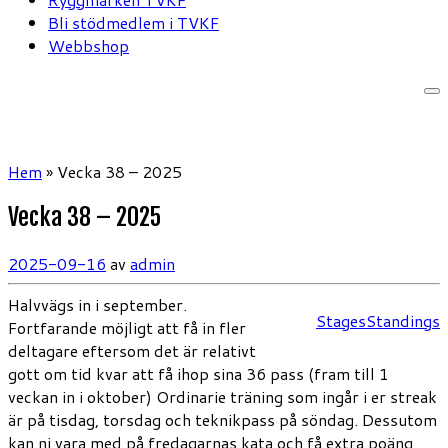
Bli stödmedlem i TVKF
Webbshop
Hem
»
Vecka 38 – 2025
Vecka 38 – 2025
2025-09-16
av
admin
Halvvägs in i september.
Stages
Standings
Fortfarande möjligt att få in fler
deltagare eftersom det är relativt
gott om tid kvar att få ihop sina 36 pass (fram till 1
veckan in i oktober) Ordinarie träning som ingår i er streak
är på tisdag, torsdag och teknikpass på söndag. Dessutom
kan ni vara med på fredagarnas kata och få extra poäng