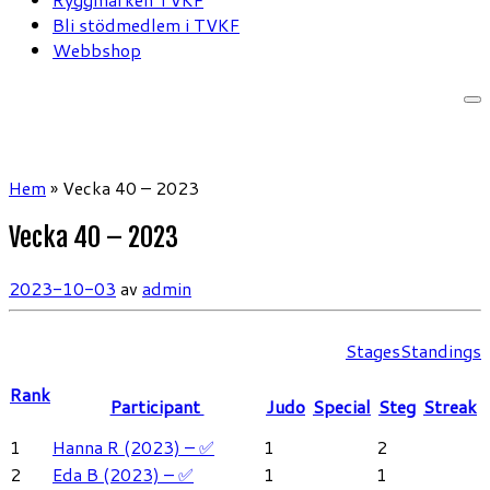
Bli stödmedlem i TVKF
Webbshop
Hem
»
Vecka 40 – 2023
Vecka 40 – 2023
2023-10-03
av
admin
Stages
Standings
Rank
Participant
Judo
Special
Steg
Streak
1
Hanna R (2023) – ✅
1
2
2
Eda B (2023) – ✅
1
1