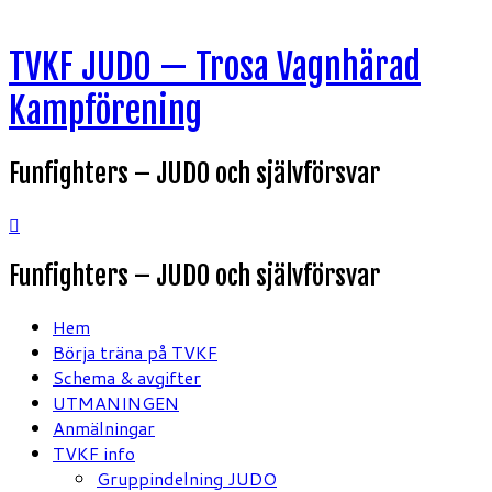
Hoppa
TVKF JUDO — Trosa Vagnhärad
till
innehåll
Kampförening
Funfighters – JUDO och självförsvar
Funfighters – JUDO och självförsvar
Hem
Börja träna på TVKF
Schema & avgifter
UTMANINGEN
Anmälningar
TVKF info
Gruppindelning JUDO