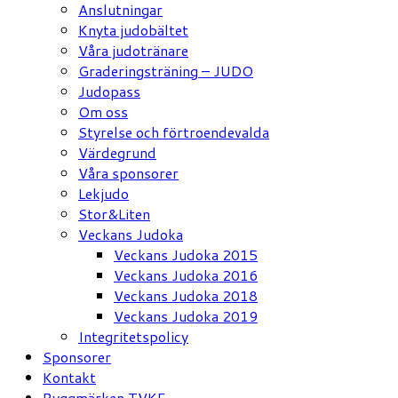
Anslutningar
Knyta judobältet
Våra judotränare
Graderingsträning – JUDO
Judopass
Om oss
Styrelse och förtroendevalda
Värdegrund
Våra sponsorer
Lekjudo
Stor&Liten
Veckans Judoka
Veckans Judoka 2015
Veckans Judoka 2016
Veckans Judoka 2018
Veckans Judoka 2019
Integritetspolicy
Sponsorer
Kontakt
Ryggmärken TVKF