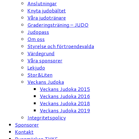
Anslutningar
Knyta judobältet
Våra judotränare
Graderingsträning – JUDO
Judopass
Om oss
Styrelse och förtroendevalda
Värdegrund
Våra sponsorer
Lekjudo
Stor&Liten
Veckans Judoka
Veckans Judoka 2015
Veckans Judoka 2016
Veckans Judoka 2018
Veckans Judoka 2019
Integritetspolicy
Sponsorer
Kontakt
Ryggmärken TVKF