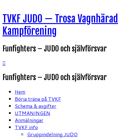
Hoppa
TVKF JUDO — Trosa Vagnhärad
till
innehåll
Kampförening
Funfighters – JUDO och självförsvar
Funfighters – JUDO och självförsvar
Hem
Börja träna på TVKF
Schema & avgifter
UTMANINGEN
Anmälningar
TVKF info
Gruppindelning JUDO