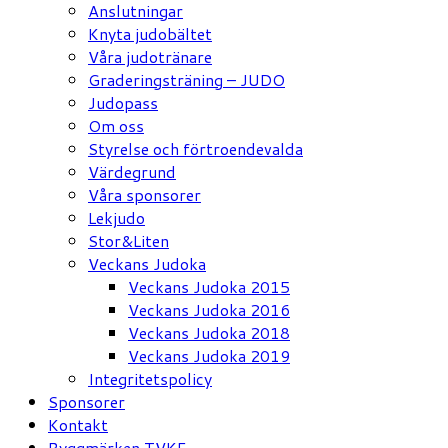
Anslutningar
Knyta judobältet
Våra judotränare
Graderingsträning – JUDO
Judopass
Om oss
Styrelse och förtroendevalda
Värdegrund
Våra sponsorer
Lekjudo
Stor&Liten
Veckans Judoka
Veckans Judoka 2015
Veckans Judoka 2016
Veckans Judoka 2018
Veckans Judoka 2019
Integritetspolicy
Sponsorer
Kontakt
Ryggmärken TVKF