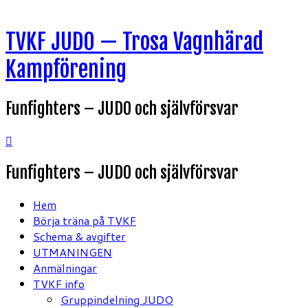
Hoppa
TVKF JUDO — Trosa Vagnhärad
till
innehåll
Kampförening
Funfighters – JUDO och självförsvar
Funfighters – JUDO och självförsvar
Hem
Börja träna på TVKF
Schema & avgifter
UTMANINGEN
Anmälningar
TVKF info
Gruppindelning JUDO