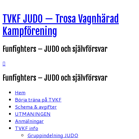
Hoppa
TVKF JUDO — Trosa Vagnhärad
till
innehåll
Kampförening
Funfighters – JUDO och självförsvar
Funfighters – JUDO och självförsvar
Hem
Börja träna på TVKF
Schema & avgifter
UTMANINGEN
Anmälningar
TVKF info
Gruppindelning JUDO