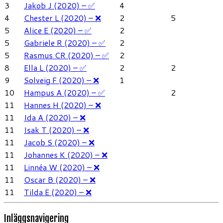
3
Jakob J (2020) – ✅
4
4
Chester L (2020) – ❌
2
5
5
Alice E (2020) – ✅
2
5
Gabriele R (2020) – ✅
2
5
Rasmus CR (2020) – ✅
2
8
Ella L (2020) – ✅
2
2
9
Solveig F (2020) – ❌
1
10
Hampus A (2020) – ✅
2
11
Hannes H (2020) – ❌
11
Ida A (2020) – ❌
11
Isak T (2020) – ❌
11
Jacob S (2020) – ❌
11
Johannes K (2020) – ❌
11
Linnéa W (2020) – ❌
11
Oscar B (2020) – ❌
11
Tilda E (2020) – ❌
Inläggsnavigering