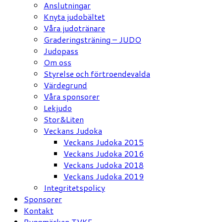
Anslutningar
Knyta judobältet
Våra judotränare
Graderingsträning – JUDO
Judopass
Om oss
Styrelse och förtroendevalda
Värdegrund
Våra sponsorer
Lekjudo
Stor&Liten
Veckans Judoka
Veckans Judoka 2015
Veckans Judoka 2016
Veckans Judoka 2018
Veckans Judoka 2019
Integritetspolicy
Sponsorer
Kontakt
Ryggmärken TVKF