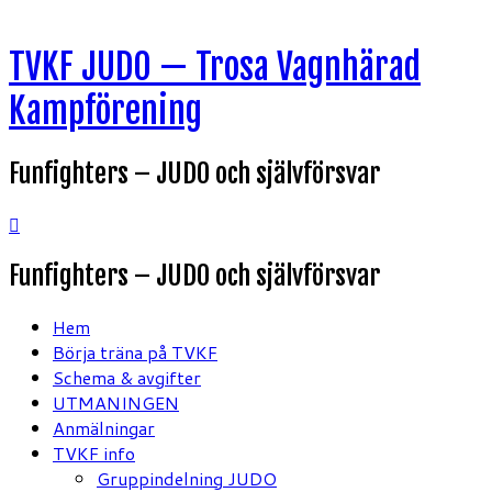
Hoppa
TVKF JUDO — Trosa Vagnhärad
till
innehåll
Kampförening
Funfighters – JUDO och självförsvar
Funfighters – JUDO och självförsvar
Hem
Börja träna på TVKF
Schema & avgifter
UTMANINGEN
Anmälningar
TVKF info
Gruppindelning JUDO