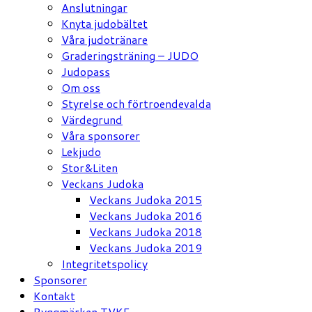
Anslutningar
Knyta judobältet
Våra judotränare
Graderingsträning – JUDO
Judopass
Om oss
Styrelse och förtroendevalda
Värdegrund
Våra sponsorer
Lekjudo
Stor&Liten
Veckans Judoka
Veckans Judoka 2015
Veckans Judoka 2016
Veckans Judoka 2018
Veckans Judoka 2019
Integritetspolicy
Sponsorer
Kontakt
Ryggmärken TVKF