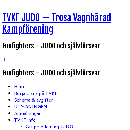
Hoppa
TVKF JUDO — Trosa Vagnhärad
till
innehåll
Kampförening
Funfighters – JUDO och självförsvar
Funfighters – JUDO och självförsvar
Hem
Börja träna på TVKF
Schema & avgifter
UTMANINGEN
Anmälningar
TVKF info
Gruppindelning JUDO