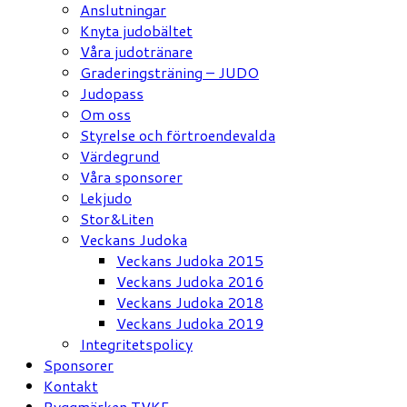
Anslutningar
Knyta judobältet
Våra judotränare
Graderingsträning – JUDO
Judopass
Om oss
Styrelse och förtroendevalda
Värdegrund
Våra sponsorer
Lekjudo
Stor&Liten
Veckans Judoka
Veckans Judoka 2015
Veckans Judoka 2016
Veckans Judoka 2018
Veckans Judoka 2019
Integritetspolicy
Sponsorer
Kontakt
Ryggmärken TVKF