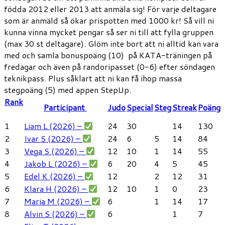
födda 2012 eller 2013 att anmäla sig! För varje deltagare
som är anmäld så ökar prispotten med 1000 kr! Så vill ni
kunna vinna mycket pengar så ser ni till att fylla gruppen
(max 30 st deltagare). Glöm inte bort att ni alltid kan vara
med och samla bonuspoäng (10) på KATA-träningen på
fredagar och även på randoripasset (0-6) efter söndagen
teknikpass. Plus såklart att ni kan få ihop massa
stegpoäng (5) med appen StepUp.
Rank
Participant
Judo
Special
Steg
Streak
Poäng
1
Liam L (2026) –
24
30
14
130
2
Ivar S (2026) –
24
6
5
14
84
3
Vega S (2026) –
12
10
1
14
55
4
Jakob L (2026) –
6
20
4
5
45
5
Edel K (2026) –
12
2
12
31
6
Klara H (2026) –
12
10
1
0
23
7
Maria M (2026) –
6
1
14
17
8
Alvin S (2026) –
6
1
7