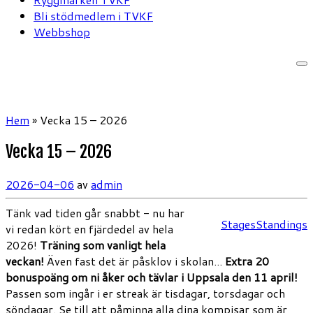
Bli stödmedlem i TVKF
Webbshop
Hem
»
Vecka 15 – 2026
Vecka 15 – 2026
2026-04-06
av
admin
Tänk vad tiden går snabbt - nu har
Stages
Standings
vi redan kört en fjärdedel av hela
2026!
Träning som vanligt hela
veckan!
Även fast det är påsklov i skolan...
Extra 20
bonuspoäng om ni åker och tävlar i Uppsala den 11 april!
Passen som ingår i er streak är tisdagar, torsdagar och
söndagar. Se till att påminna alla dina kompisar som är