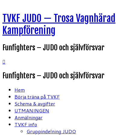
Hoppa
TVKF JUDO — Trosa Vagnhärad
till
innehåll
Kampförening
Funfighters – JUDO och självförsvar
Funfighters – JUDO och självförsvar
Hem
Börja träna på TVKF
Schema & avgifter
UTMANINGEN
Anmälningar
TVKF info
Gruppindelning JUDO