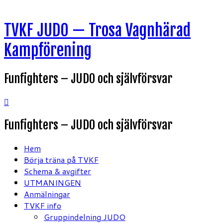
Hoppa
TVKF JUDO — Trosa Vagnhärad
till
innehåll
Kampförening
Funfighters – JUDO och självförsvar
Funfighters – JUDO och självförsvar
Hem
Börja träna på TVKF
Schema & avgifter
UTMANINGEN
Anmälningar
TVKF info
Gruppindelning JUDO