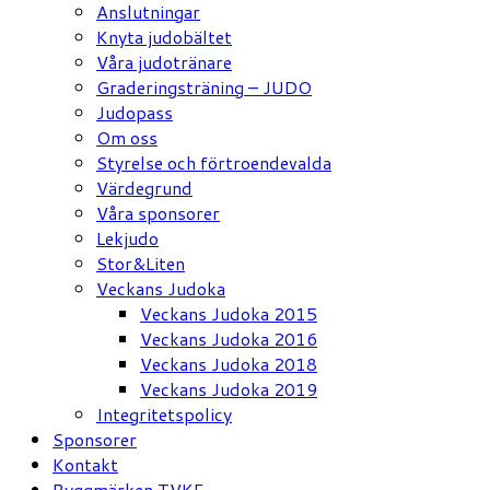
Anslutningar
Knyta judobältet
Våra judotränare
Graderingsträning – JUDO
Judopass
Om oss
Styrelse och förtroendevalda
Värdegrund
Våra sponsorer
Lekjudo
Stor&Liten
Veckans Judoka
Veckans Judoka 2015
Veckans Judoka 2016
Veckans Judoka 2018
Veckans Judoka 2019
Integritetspolicy
Sponsorer
Kontakt
Ryggmärken TVKF