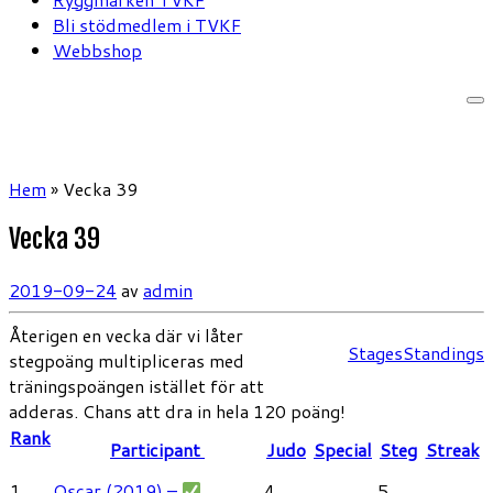
Bli stödmedlem i TVKF
Webbshop
Hem
»
Vecka 39
Vecka 39
2019-09-24
av
admin
Återigen en vecka där vi låter
Stages
Standings
stegpoäng multipliceras med
träningspoängen istället för att
adderas. Chans att dra in hela 120 poäng!
Rank
Participant
Judo
Special
Steg
Streak
1
Oscar (2019) –
4
5