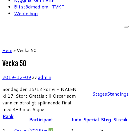
Bli stödmedlem i TVKF
Webbshop
Hem
»
Vecka 50
Vecka 50
2019-12-09
av
admin
Söndag den 15/12 kör vi FINALEN
Stages
Standings
kl 17. Stort Grattis till Oscar som
vann en otroligt spännande final
med 4-3 mot Signe.
Rank
Participant
Judo
Special
Steg
Streak
1
Oscar (2019) –
2
5