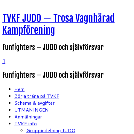
Hoppa
TVKF JUDO — Trosa Vagnhärad
till
innehåll
Kampförening
Funfighters – JUDO och självförsvar
Funfighters – JUDO och självförsvar
Hem
Börja träna på TVKF
Schema & avgifter
UTMANINGEN
Anmälningar
TVKF info
Gruppindelning JUDO