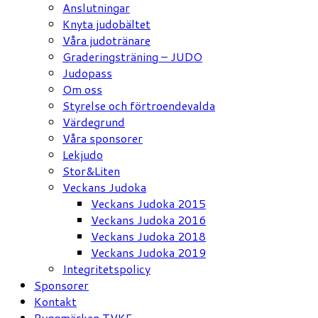
Anslutningar
Knyta judobältet
Våra judotränare
Graderingsträning – JUDO
Judopass
Om oss
Styrelse och förtroendevalda
Värdegrund
Våra sponsorer
Lekjudo
Stor&Liten
Veckans Judoka
Veckans Judoka 2015
Veckans Judoka 2016
Veckans Judoka 2018
Veckans Judoka 2019
Integritetspolicy
Sponsorer
Kontakt
Ryggmärken TVKF